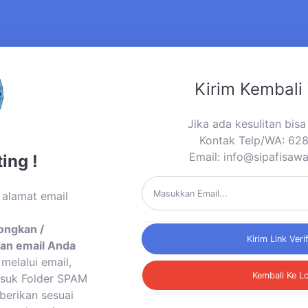
Kirim Kembali 
Jika ada kesulitan bis
Kontak Telp/WA: 6
Email:
info@sipafisawa
ing !
 alamat email
ongkan /
Kirim Link Veri
an email Anda
melalui email,
Kembali Ke L
asuk Folder SPAM
berikan sesuai