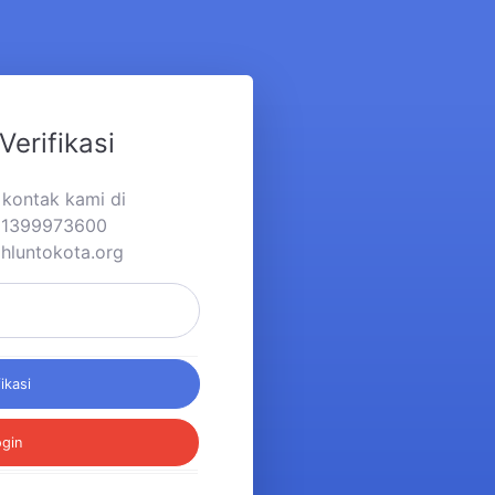
Verifikasi
a kontak kami di
281399973600
hluntokota.org
fikasi
ogin